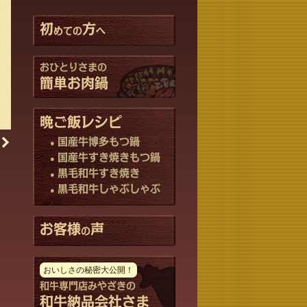
初
方
めての
へ
おひとりさまの
簡単お肉鍋
晩ご飯レシピ
国産牛博多もつ鍋
国産牛すき焼きもつ鍋
黒毛和牛すき焼き
黒毛和牛しゃぶしゃぶ
お客様
声
の
おいしさの秘密大公開！
和牛専門店みやざきの
和牛納品会社さま