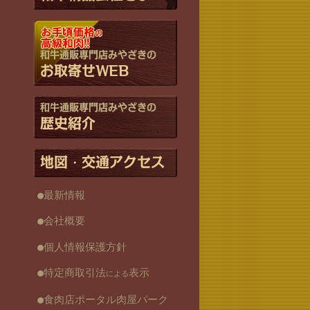
和牛通販専門店みやざきの
お取寄せWEB
和牛通販専門店みやざきの
歴史紹介
地図・交通アクセス
最新情報
会社概要
個人情報保護方針
特定商取引法
表示
による
食肉店ポータル肉屋パーク