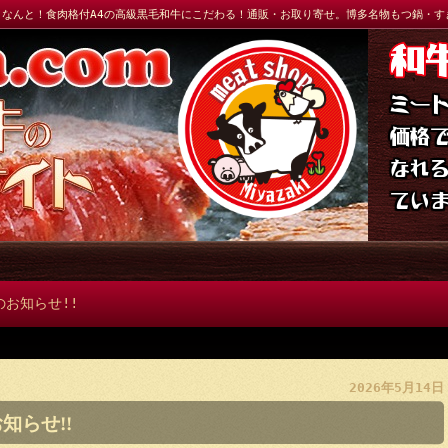
:なんと！食肉格付A4の高級黒毛和牛にこだわる！通販・お取り寄せ。博多名物もつ鍋・
和
ミー
価格
なれ
てい
のお知らせ!!
2026年5月14日
知らせ!!