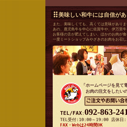
美味しい和牛には自信があ
また、美味しくても、高くては意味がありま
あの、鹿児島牛を中心に佐賀牛や、伊万里牛
お客様の舌が肥えてしまい、ほかのお肉が食
一度ミートショップみやざきのお肉をお召し
「ホームページを見て
お肉の注文をしたい
ご注文やお問い合
092-863-24
TEL/FAX
:
TEL受付:10:00～19:00 店休日
FAX・Webは24時間OK