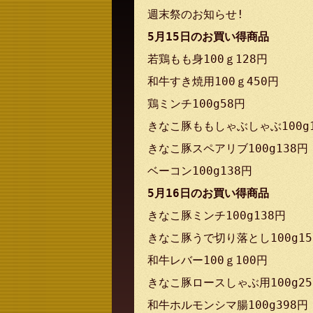
週末祭のお知らせ!
5月15日のお買い得商品
若鶏もも身100ｇ128円
和牛すき焼用100ｇ450円
鶏ミンチ100g58円
きなこ豚ももしゃぶしゃぶ100g1
きなこ豚スペアリブ100g138円
ベーコン100g138円
5月16日のお買い得商品
きなこ豚ミンチ100g138円
きなこ豚うで切り落とし100g15
和牛レバー100ｇ100円
きなこ豚ロースしゃぶ用100g25
和牛ホルモンシマ腸100g398円