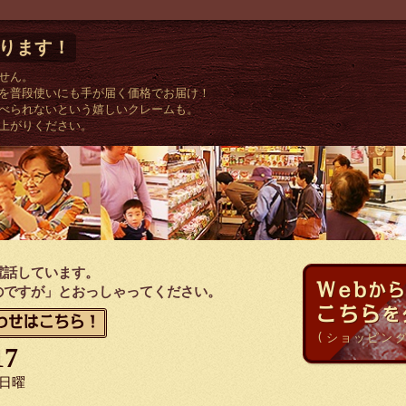
ります！
せん。
を普段使いにも手が届く価格でお届け！
べられないという嬉しいクレームも。
上がりください。
電話しています。
Web
か
のですが」とおっしゃってください。
こちら
を
わせはこちら！
(ショッピン
17
:日曜