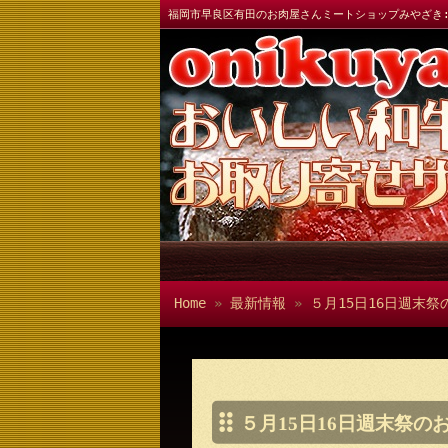
福岡市早良区有田のお肉屋さんミートショップみやざき
Home
»
最新情報
»
５月15日16日週末祭
５月15日16日週末祭のお