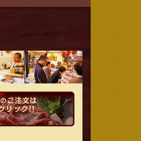
ご注文は
らの
クリック!!
グサイトへ)